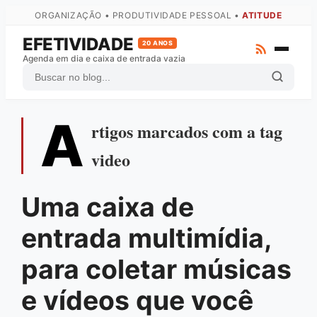
ORGANIZAÇÃO • PRODUTIVIDADE PESSOAL •
ATITUDE
EFETIVIDADE
20 ANOS
Agenda em dia e caixa de entrada vazia
A
ZTD
rtigos marcados com a tag
GTD
video
Atas
Arquivo Completo
Uma caixa de
Fale com o autor
entrada multimídia,
para coletar músicas
e vídeos que você