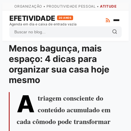
ORGANIZAÇÃO • PRODUTIVIDADE PESSOAL •
ATITUDE
EFETIVIDADE
20 ANOS
Agenda em dia e caixa de entrada vazia
Menos bagunça, mais
ZTD
espaço: 4 dicas para
GTD
organizar sua casa hoje
Atas
mesmo
Arquivo Completo
Fale com o autor
A
triagem consciente do
conteúdo acumulado em
cada cômodo pode transformar