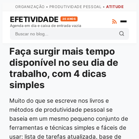
ORGANIZAÇÃO • PRODUTIVIDADE PESSOAL •
ATITUDE
EFETIVIDADE
20 ANOS
Agenda em dia e caixa de entrada vazia
Faça surgir mais tempo
ZTD
disponível no seu dia de
GTD
trabalho, com 4 dicas
Atas
simples
Arquivo Completo
Fale com o autor
Muito do que se escreve nos livros e
métodos de produtividade pessoal se
baseia em um mesmo pequeno conjunto de
ferramentas e técnicas simples e fáceis de
usar: lista de tarefas atualizada, base de