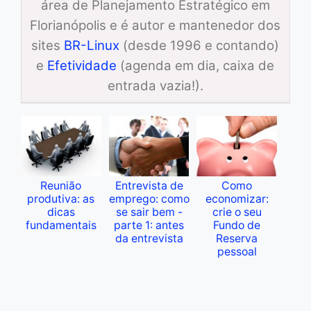
área de Planejamento Estratégico em
Florianópolis e é autor e mantenedor dos
sites
BR-Linux
(desde 1996 e contando)
e
Efetividade
(agenda em dia, caixa de
entrada vazia!).
Reunião
Entrevista de
Como
produtiva: as
emprego: como
economizar:
dicas
se sair bem -
crie o seu
fundamentais
parte 1: antes
Fundo de
da entrevista
Reserva
pessoal