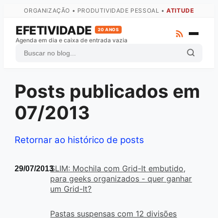
ORGANIZAÇÃO • PRODUTIVIDADE PESSOAL •
ATITUDE
EFETIVIDADE
20 ANOS
Agenda em dia e caixa de entrada vazia
Posts publicados em
ZTD
GTD
07/2013
Atas
Arquivo Completo
Retornar ao histórico de posts
Fale com o autor
SLIM: Mochila com Grid-It embutido,
29/07/2013
para geeks organizados - quer ganhar
um Grid-It?
Pastas suspensas com 12 divisões