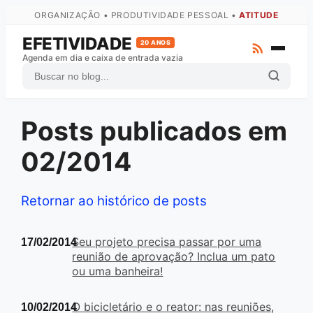
ORGANIZAÇÃO • PRODUTIVIDADE PESSOAL •
ATITUDE
EFETIVIDADE
20 ANOS
Agenda em dia e caixa de entrada vazia
Posts publicados em
ZTD
GTD
02/2014
Atas
Arquivo Completo
Retornar ao histórico de posts
Fale com o autor
Seu projeto precisa passar por uma
17/02/2014
reunião de aprovação? Inclua um pato
ou uma banheira!
O bicicletário e o reator: nas reuniões,
10/02/2014