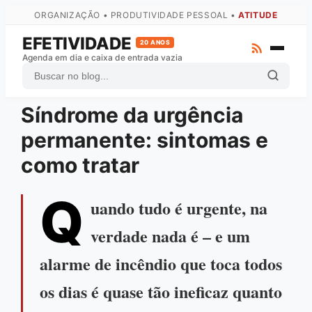
ORGANIZAÇÃO • PRODUTIVIDADE PESSOAL •
ATITUDE
EFETIVIDADE
20 ANOS
Agenda em dia e caixa de entrada vazia
Síndrome da urgência
ZTD
permanente: sintomas e
GTD
como tratar
Atas
Arquivo Completo
Q
uando tudo é urgente, na
Fale com o autor
verdade nada é – e um
alarme de incêndio que toca todos
os dias é quase tão ineficaz quanto