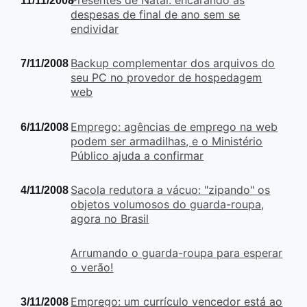
Presentes de Natal: encarando as
11/11/2008
despesas de final de ano sem se
endividar
Backup complementar dos arquivos do
7/11/2008
seu PC no provedor de hospedagem
web
Emprego: agências de emprego na web
6/11/2008
podem ser armadilhas, e o Ministério
Público ajuda a confirmar
Sacola redutora a vácuo: "zipando" os
4/11/2008
objetos volumosos do guarda-roupa,
agora no Brasil
Arrumando o guarda-roupa para esperar
o verão!
Emprego: um currículo vencedor está ao
3/11/2008