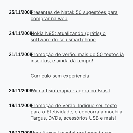
Presentes de Natal: 50 sugestões para
25/11/2008
comprar na web
Nokia N95: atualizando (grátis) o
24/11/2008
software do seu smartphone
Promoção de verão: mais de 50 textos já
21/11/2008
inscritos, e ainda dá tempo!
Currículo sem experiência
Wii na fisioterapia - agora no Brasil
20/11/2008
Promoção de Verão: Indique seu texto
19/11/2008
para o Efetividade, e concorra a mochila
Targus, DVDs, acessórios USB e mais!
Uma firewall mental protegendo seu
18/11/2008