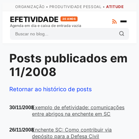
ORGANIZAÇÃO • PRODUTIVIDADE PESSOAL •
ATITUDE
EFETIVIDADE
20 ANOS
Agenda em dia e caixa de entrada vazia
Posts publicados em
ZTD
GTD
11/2008
Atas
Arquivo Completo
Retornar ao histórico de posts
Fale com o autor
Exemplo de efetividade: comunicações
30/11/2008
entre abrigos na enchente em SC
Enchente SC: Como contribuir via
26/11/2008
depósito para a Defesa Civil